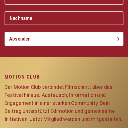
Absenden
MOTION CLUB
Der Motion Club verbindet Filmschnitt über das
Festival hinaus. Austausch, Information und
Engagement in einer starken Community. Dein
Beitrag unterstützt Edimotion und gemeinsame
Initiativen. Jetzt Mitglied werden und mitgestalten.