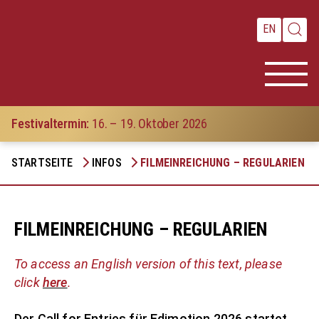
EN
Festivaltermin:
16. – 19. Oktober 2026
Festival
STARTSEITE
INFOS
FILMEINREICHUNG – REGULARIEN
Programm
Akademie
FILMEINREICHUNG – REGULARIEN
Infos
To access an English version of this text, please
Presse
click
here
.
Der Call for Entries für Edimotion 2026 startet